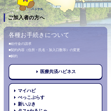
ご加入者の方へ
各種お手続きについて
■給付金の請求
■契約内容（住所・氏名・加入口数等）の変更
■解約
医療共済ハピネス
マイハピ
ぺっこぷらす
新いぶき
タス+かるじゃ