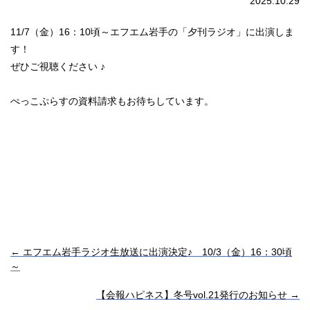
2025.10.29
11/7（金）16：10頃～エフエム岩手の「夕刊ラジオ」に出演しま
す！
ぜひご視聴ください ♪
ぺっこぷらすの資料請求もお待ちしています。
←
エフエム岩手ラジオ生放送に出演決定♪ 10/3（金）16：30頃
～
【会報ハピネス】冬号vol.21発行のお知らせ
→