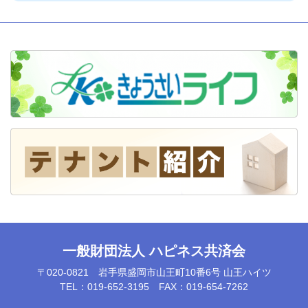
一般財団法人 ハピネス共済会
〒020-0821 岩手県盛岡市山王町10番6号 山王ハイツ
TEL：019-652-3195 FAX：019-654-7262