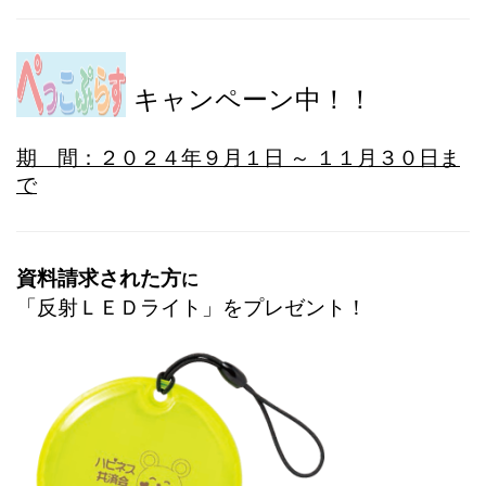
キャンペーン中！！
期 間：２０２４年９月１日 ～ １１月３０日ま
で
資料請求された方
に
「反射ＬＥＤライト」をプレゼント！