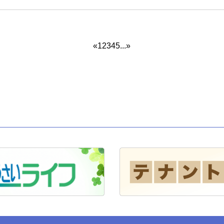
«
1
2
3
4
5
...
»