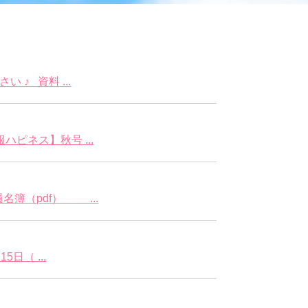
♪ 資料 ...
ピネス】秋号 ...
簿（pdf） ...
日（ ...