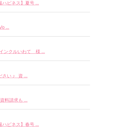
ピネス】夏号 ...
...
クルいわて 様 ...
 ♪ 資 ...
料請求も ...
ピネス】春号 ...