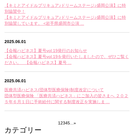
【キミとアイドルプリキュア♪ドリームステージ♪盛岡公演】に特
別協賛中！
【キミとアイドルプリキュア♪ドリームステージ♪盛岡公演】に特
別協賛しています。 <岩手県盛岡市公演 ...
2025.06.01
【会報ハピネス】夏号vol.19発行のお知らせ
【会報ハピネス】夏号vol.19を発行いたしましたので、ぜひご覧く
ださい。 【会報ハピネス】夏号 ...
2025.06.01
医療共済ハピネス(団体型医療保険)制度改定について
団体型医療保険 「医療共済ハピネス」にご加入の皆さまへ ２０２
５年６月１日に手術給付に関する制度改正を実施しま ...
1
2
3
4
5
...
»
カテゴリー